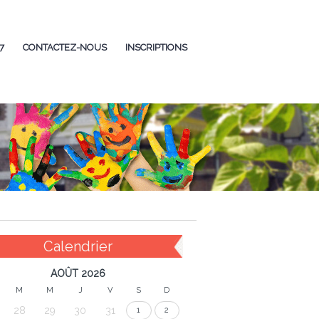
7
CONTACTEZ-NOUS
INSCRIPTIONS
Calendrier
AOÛT 2026
M
M
J
V
S
D
28
29
30
31
1
2