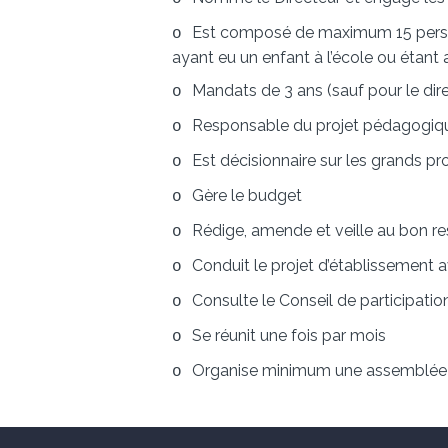
Est composé de maximum 15 personne
o
ayant eu un enfant à l’école ou étan
Mandats de 3 ans (sauf pour le dir
o
Responsable du projet pédagogiq
o
Est décisionnaire sur les grands pr
o
Gère le budget
o
Rédige, amende et veille au bon re
o
Conduit le projet d’établissement a
o
Consulte le Conseil de participation
o
Se réunit une fois par mois
o
Organise minimum une assemblée 
o