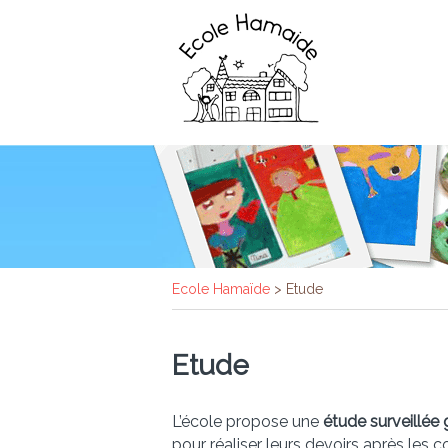
Ecole Hamaïde
>
Etude
Etude
L’école propose une
étude surveillée 
pour réaliser leurs devoirs après les c