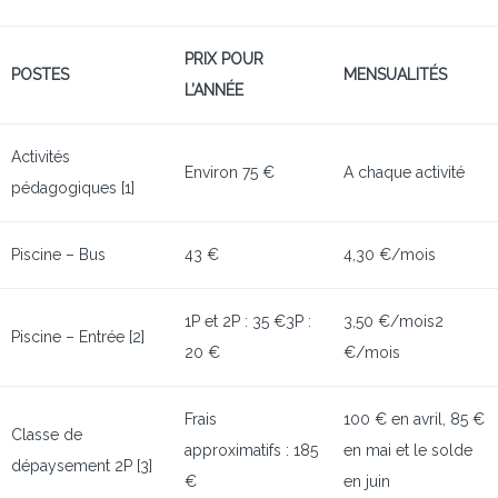
PRIX POUR
POSTES
MENSUALITÉS
L’ANNÉE
Activités
Environ 75 €
A chaque activité
pédagogiques [1]
Piscine – Bus
43 €
4,30 €/mois
1P et 2P : 35 €3P :
3,50 €/mois2
Piscine – Entrée [2]
20 €
€/mois
Frais
100 € en avril, 85 €
Classe de
approximatifs : 185
en mai et le solde
dépaysement 2P [3]
€
en juin