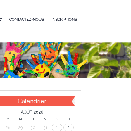
7
CONTACTEZ-NOUS
INSCRIPTIONS
Calendrier
AOÛT 2026
M
M
J
V
S
D
28
29
30
31
1
2