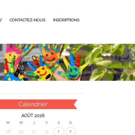
7
CONTACTEZ-NOUS
INSCRIPTIONS
Calendrier
AOÛT 2026
M
M
J
V
S
D
28
29
30
31
1
2