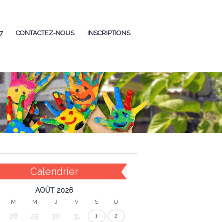
7
CONTACTEZ-NOUS
INSCRIPTIONS
Calendrier
AOÛT 2026
M
M
J
V
S
D
28
29
30
31
1
2