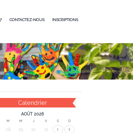
7
CONTACTEZ-NOUS
INSCRIPTIONS
Calendrier
AOÛT 2026
M
M
J
V
S
D
28
29
30
31
1
2