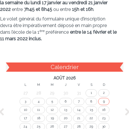
la semaine du lundi 17 janvier au vendredi 21 janvier
2022
entre
7h45 et 8h45
ou entre
15h et 16h
.
Le volet général du formulaire unique d’inscription
devra être impérativement déposé en main propre
ère
dans l’école de la 1
préférence
entre le 14 février et le
11 mars 2022 inclus.
Calendrier
AOÛT 2026
L
M
M
J
V
S
D
27
28
29
30
31
1
2
3
4
5
6
7
8
9
10
11
12
13
14
15
16
17
18
19
20
21
22
23
24
25
26
27
28
29
30